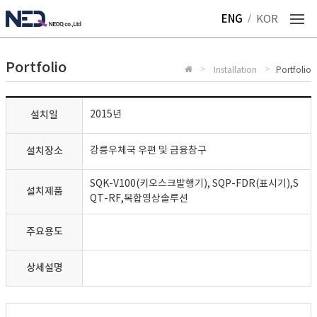
ENG
KOR
Portfolio
Installation
Portfolio
설치일
2015년
설치장소
강릉우체국 우편 및 금융창구
SQK-V100(키오스크발행기), SQP-FDR(표시기),S
설치제품
QT-RF,복합영상솔루션
주요용도
상세설명