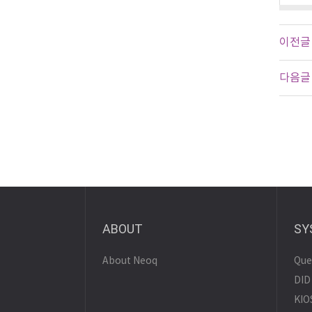
이전글
다음글
ABOUT
SY
About Neoq
Que
DID
KIO