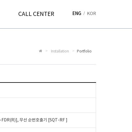
CALL CENTER
ENG
KOR
Installation
Portfolio
FDR(R)], 무선 순번호출기 [SQT-RF ]