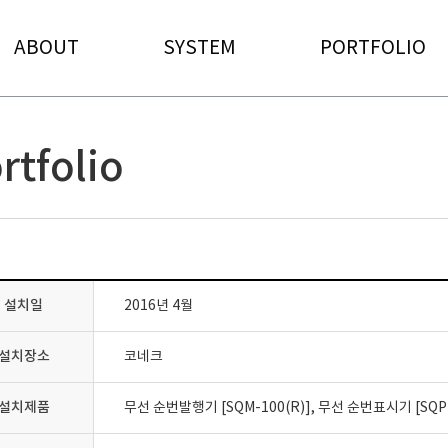
ABOUT
SYSTEM
PORTFOLIO
rtfolio
설치일
2016년 4월
설치장소
코네크
설치제품
무선 순번발행기 [SQM-100(R)], 무선 순번표시기 [SQP-